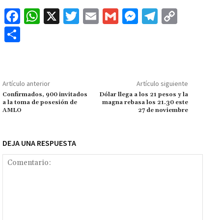
Fa
W
X
T
E
G
M
Te
C
ce
h
wi
m
m
es
le
o
C
b
at
tt
ai
ai
se
gr
p
o
o
sA
er
l
l
n
a
y
m
o
p
ge
m
Li
p
Artículo anterior
Artículo siguiente
k
p
r
n
ar
Confirmados, 900 invitados
Dólar llega a los 21 pesos y la
a la toma de posesión de
magna rebasa los 21.30 este
k
tir
AMLO
27 de noviembre
DEJA UNA RESPUESTA