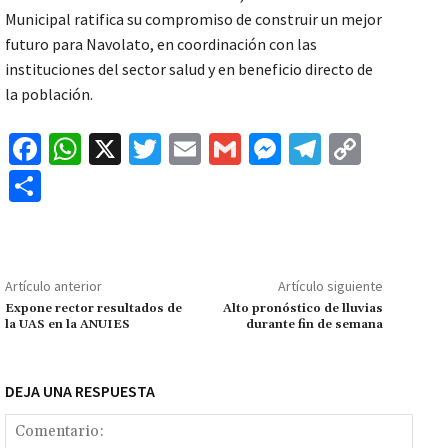
Municipal ratifica su compromiso de construir un mejor
futuro para Navolato, en coordinación con las
instituciones del sector salud y en beneficio directo de
la población.
Fa
W
X
T
E
G
M
Te
C
ce
h
wi
m
m
es
le
o
C
b
at
tt
ai
ai
se
gr
p
o
o
sA
er
l
l
n
a
y
m
o
p
ge
m
Li
p
Artículo anterior
Artículo siguiente
k
p
r
n
ar
Expone rector resultados de
Alto pronóstico de lluvias
la UAS en la ANUIES
durante fin de semana
k
tir
DEJA UNA RESPUESTA