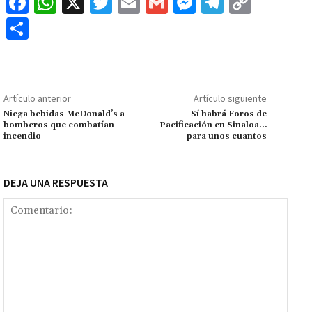
Fa
W
X
T
E
G
M
Te
C
ce
h
wi
m
m
es
le
o
C
b
at
tt
ai
ai
se
gr
p
o
o
sA
er
l
l
n
a
y
m
o
p
ge
m
Li
p
Artículo anterior
Artículo siguiente
k
p
r
n
ar
Niega bebidas McDonald’s a
Sí habrá Foros de
bomberos que combatían
Pacificación en Sinaloa…
k
tir
incendio
para unos cuantos
DEJA UNA RESPUESTA