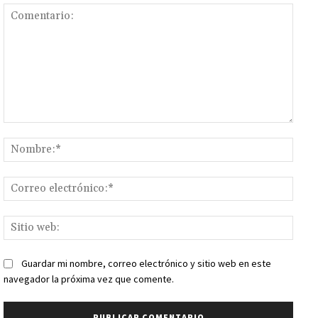
Comentario:
Nomb
Corr
elect
Sitio
web:
Guardar mi nombre, correo electrónico y sitio web en este
navegador la próxima vez que comente.