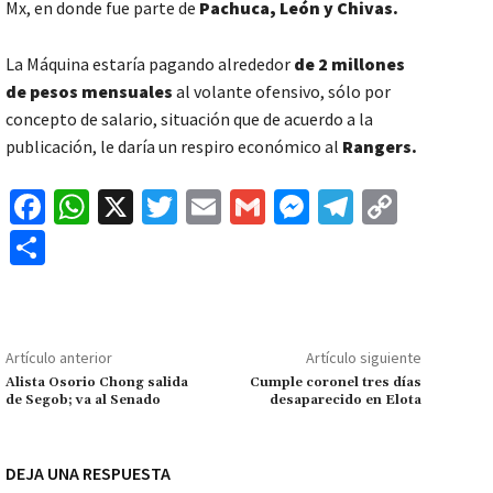
Mx, en donde fue parte de
Pachuca, León y Chivas.
La Máquina estaría pagando alrededor
de 2 millones
de pesos mensuales
al volante ofensivo, sólo por
concepto de salario, situación que de acuerdo a la
publicación, le daría un respiro económico al
Rangers.
Fa
W
X
T
E
G
M
Te
C
ce
h
wi
m
m
es
le
o
C
b
at
tt
ai
ai
se
gr
p
o
o
sA
er
l
l
n
a
y
m
o
p
ge
m
Li
p
Artículo anterior
Artículo siguiente
k
p
r
n
ar
Alista Osorio Chong salida
Cumple coronel tres días
de Segob; va al Senado
desaparecido en Elota
k
tir
DEJA UNA RESPUESTA