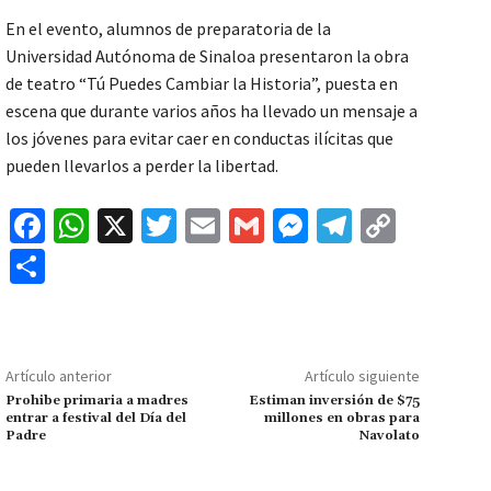
En el evento, alumnos de preparatoria de la
Universidad Autónoma de Sinaloa presentaron la obra
de teatro “Tú Puedes Cambiar la Historia”, puesta en
escena que durante varios años ha llevado un mensaje a
los jóvenes para evitar caer en conductas ilícitas que
pueden llevarlos a perder la libertad.
Fa
W
X
T
E
G
M
Te
C
ce
h
wi
m
m
es
le
o
C
b
at
tt
ai
ai
se
gr
p
o
o
sA
er
l
l
n
a
y
m
o
p
ge
m
Li
p
Artículo anterior
Artículo siguiente
k
p
r
n
ar
Prohibe primaria a madres
Estiman inversión de $75
entrar a festival del Día del
millones en obras para
k
tir
Padre
Navolato