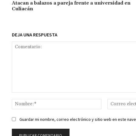
o
p
ge
m
Li
Atacan a balazos a pareja frente a universidad en
Culiacán
k
p
r
n
t
k
DEJA UNA RESPUESTA
Comentario:
Nombre:*
Guardar mi nombre, correo electrónico y sitio web en este nav