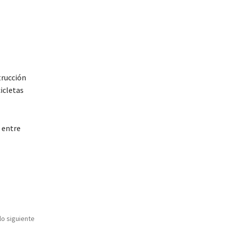
trucción
icletas
, entre
lo siguiente