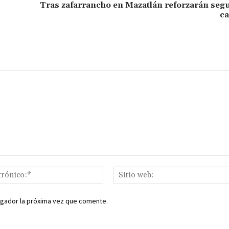
ar
Tras zafarrancho en Mazatlán reforzarán seg
ca
ir
Correo
electrónico:*
egador la próxima vez que comente.