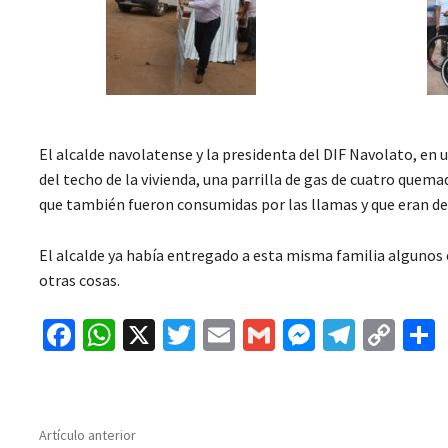
El alcalde navolatense y la presidenta del DIF Navolato, en
del techo de la vivienda, una parrilla de gas de cuatro quem
que también fueron consumidas por las llamas y que eran de 
El alcalde ya había entregado a esta misma familia algunos c
otras cosas.
Fa
W
X
T
E
G
M
Te
C
ce
h
wi
m
m
es
le
o
b
at
tt
ai
ai
se
gr
p
o
sA
er
l
l
n
a
y
Artículo anterior