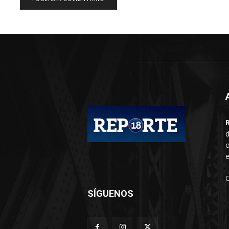
d
o
e
SÍGUENOS