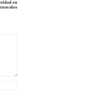
uridad en
rnavales
Sitio
web: