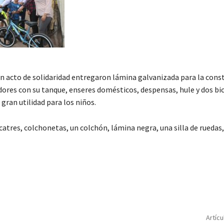
 un acto de solidaridad entregaron lámina galvanizada para la cons
adores con su tanque, enseres domésticos, despensas, hule y dos bic
gran utilidad para los niños.
atres, colchonetas, un colchón, lámina negra, una silla de ruedas
C
o
m
p
Artícu