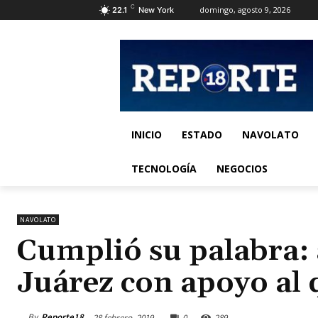
C
domingo, agosto 9, 2026
22.1
New York
INICIO
ESTADO
NAVOLATO
TECNOLOGÍA
NEGOCIOS
NAVOLATO
Cumplió su palabra: a
Juárez con apoyo al
By
Reporte18
28 febrero, 2019
0
289