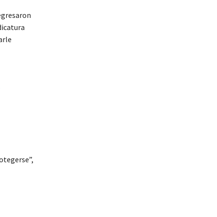
regresaron
dicatura
arle
E
rotegerse”,