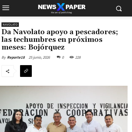
NAVOLATO
Da Navolato apoyo a pescadores;
las techumbres en próximos
meses: Bojórquez
25 junio, 2026
0
228
By
Reporte18