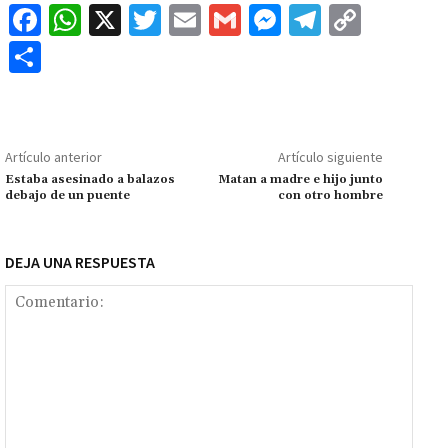
Fa
W
X
T
E
G
M
Te
C
ce
h
wi
m
m
es
le
o
C
b
at
tt
ai
ai
se
gr
p
o
o
sA
er
l
l
n
a
y
m
o
p
ge
m
Li
p
Artículo anterior
Artículo siguiente
k
p
r
n
ar
Estaba asesinado a balazos
Matan a madre e hijo junto
debajo de un puente
con otro hombre
k
tir
DEJA UNA RESPUESTA