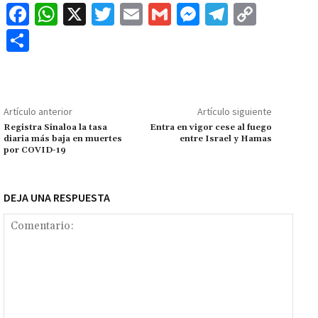
Fa
W
X
T
E
G
M
Te
C
ce
h
wi
m
m
es
le
o
C
b
at
tt
ai
ai
se
gr
p
o
o
sA
er
l
l
n
a
y
m
o
p
ge
m
Li
p
Artículo anterior
Artículo siguiente
k
p
r
n
ar
Registra Sinaloa la tasa
Entra en vigor cese al fuego
diaria más baja en muertes
entre Israel y Hamas
k
tir
por COVID-19
DEJA UNA RESPUESTA