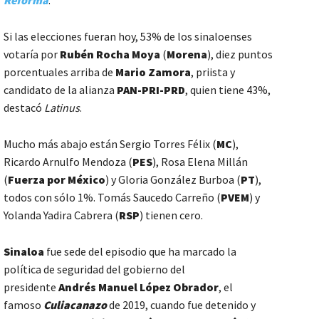
Reforma
.
Si las elecciones fueran hoy, 53% de los sinaloenses
votaría por
Rubén Rocha Moya
(
Morena
), diez puntos
porcentuales arriba de
Mario Zamora
, priista y
candidato de la alianza
PAN-PRI-PRD
, quien tiene 43%,
destacó
Latinus
.
Mucho más abajo están Sergio Torres Félix (
MC
),
Ricardo Arnulfo Mendoza (
PES
), Rosa Elena Millán
(
Fuerza por México
) y Gloria González Burboa (
PT
),
todos con sólo 1%. Tomás Saucedo Carreño (
PVEM
) y
Yolanda Yadira Cabrera (
RSP
) tienen cero.
Sinaloa
fue sede del episodio que ha marcado la
política de seguridad del gobierno del
presidente
Andrés Manuel López Obrador
, el
famoso
Culiacanazo
de 2019, cuando fue detenido y