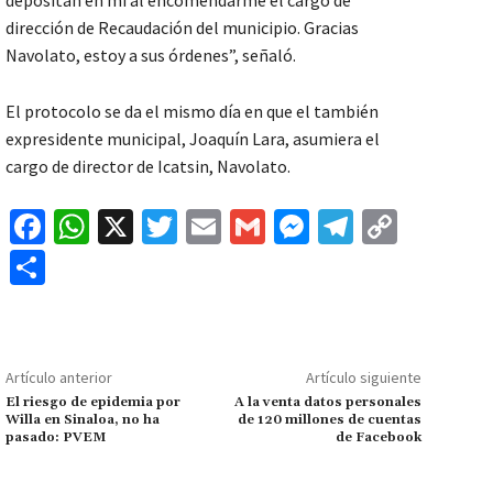
dirección de Recaudación del municipio. Gracias
Navolato, estoy a sus órdenes”, señaló.
El protocolo se da el mismo día en que el también
expresidente municipal, Joaquín Lara, asumiera el
cargo de director de Icatsin, Navolato.
Fa
W
X
T
E
G
M
Te
C
ce
h
wi
m
m
es
le
o
C
b
at
tt
ai
ai
se
gr
p
o
o
sA
er
l
l
n
a
y
m
o
p
ge
m
Li
p
Artículo anterior
Artículo siguiente
k
p
r
n
ar
El riesgo de epidemia por
A la venta datos personales
Willa en Sinaloa, no ha
de 120 millones de cuentas
k
tir
pasado: PVEM
de Facebook