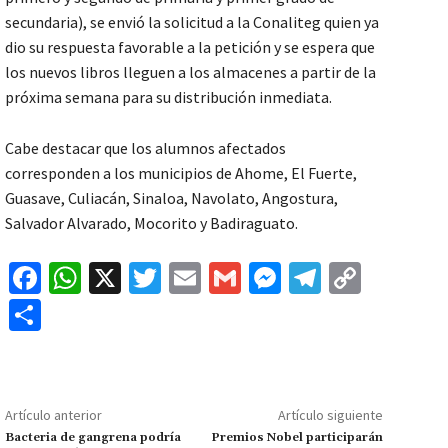
secundaria), se envió la solicitud a la Conaliteg quien ya
dio su respuesta favorable a la petición y se espera que
los nuevos libros lleguen a los almacenes a partir de la
próxima semana para su distribución inmediata.
Cabe destacar que los alumnos afectados
corresponden a los municipios de Ahome, El Fuerte,
Guasave, Culiacán, Sinaloa, Navolato, Angostura,
Salvador Alvarado, Mocorito y Badiraguato.
Fa
W
X
T
E
G
M
Te
C
ce
h
wi
m
m
es
le
o
C
b
at
tt
ai
ai
se
gr
p
o
o
sA
er
l
l
n
a
y
m
o
p
ge
m
Li
p
Artículo anterior
Artículo siguiente
k
p
r
n
ar
Bacteria de gangrena podría
Premios Nobel participarán