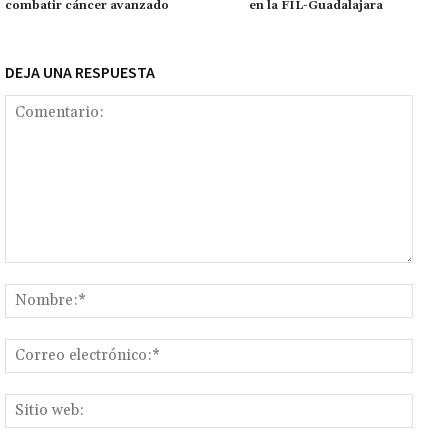
combatir cáncer avanzado
en la FIL-Guadalajara
k
tir
DEJA UNA RESPUESTA
Comentario:
Nomb
Corr
elect
Sitio
web: