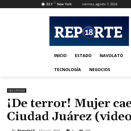
C
viernes, agosto 7, 2026
22.1
New York
INICIO
ESTADO
NAVOLATO
TECNOLOGÍA
NEGOCIOS
SEGURIDAD
¡De terror! Mujer ca
Ciudad Juárez (video
By
Reporte18
17 junio, 2019
0
230