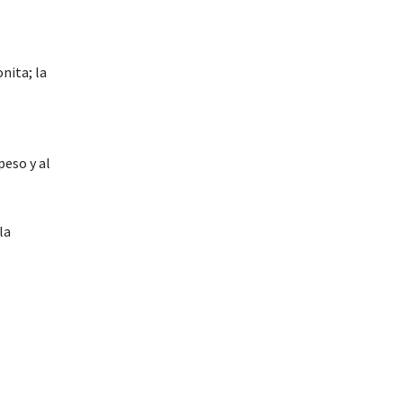
nita; la
peso y al
la