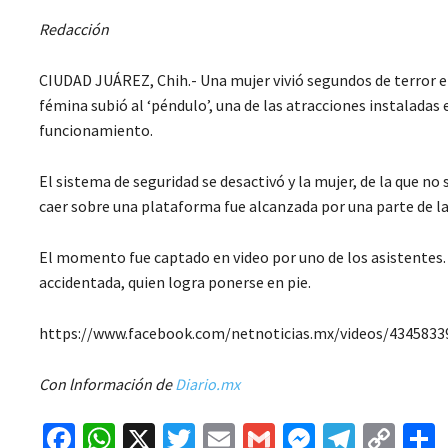
Redacción
CIUDAD JUÁREZ, Chih.- Una mujer vivió segundos de terror en
fémina subió al ‘péndulo’, una de las atracciones instalada
funcionamiento.
El sistema de seguridad se desactivó y la mujer, de la que n
caer sobre una plataforma fue alcanzada por una parte de la
El momento fue captado en video por uno de los asistentes. E
accidentada, quien logra ponerse en pie.
https://www.facebook.com/netnoticias.mx/videos/4345833
Con lnformación de
Diario.mx
Fa
W
X
T
E
G
M
Te
C