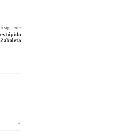
lo siguiente
estúpida
 Zabaleta
Sitio