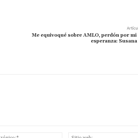
o
m
p
Artícu
ar
Me equivoqué sobre AMLO, perdón por mi 
esperanza: Susana
ir
Correo