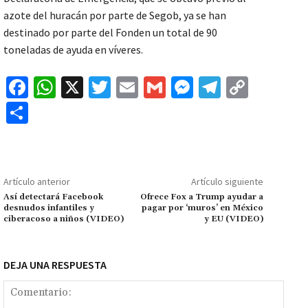
azote del huracán por parte de Segob, ya se han
destinado por parte del Fonden un total de 90
toneladas de ayuda en víveres.
Fa
W
X
T
E
G
M
Te
C
ce
h
wi
m
m
es
le
o
C
b
at
tt
ai
ai
se
gr
p
o
o
sA
er
l
l
n
a
y
m
o
p
ge
m
Li
p
Artículo anterior
Artículo siguiente
k
p
r
n
ar
Así detectará Facebook
Ofrece Fox a Trump ayudar a
desnudos infantiles y
pagar por ‘muros’ en México
k
tir
ciberacoso a niños (VIDEO)
y EU (VIDEO)
DEJA UNA RESPUESTA