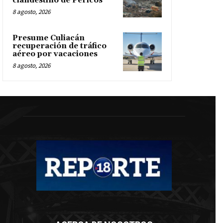
clandestino de Pericos
8 agosto, 2026
Presume Culiacán
recuperación de tráfico
aéreo por vacaciones
8 agosto, 2026