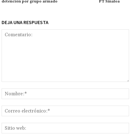
detención por grupo armado
PT Sinaloa
k
tir
DEJA UNA RESPUESTA
Comentario:
Nomb
Corr
elect
Sitio
web: