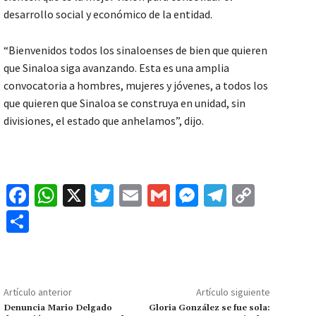
desarrollo social y económico de la entidad.
“Bienvenidos todos los sinaloenses de bien que quieren
que Sinaloa siga avanzando. Esta es una amplia
convocatoria a hombres, mujeres y jóvenes, a todos los
que quieren que Sinaloa se construya en unidad, sin
divisiones, el estado que anhelamos”, dijo.
Fa
W
X
T
E
G
M
Te
C
ce
h
wi
m
m
es
le
o
C
b
at
tt
ai
ai
se
gr
p
o
o
sA
er
l
l
n
a
y
m
o
p
ge
m
Li
p
Artículo anterior
Artículo siguiente
k
p
r
n
ar
Denuncia Mario Delgado
Gloria González se fue sola: