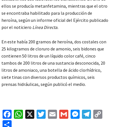
ellos se producía metanfetamina, mientras que el otro
se encontraba habilitado para la producción de
heroína, según un informe oficial del Ejército publicado
por el noticiero
Línea Directa.
En este había 200 gramos de heroína, dos costales con
25 kilogramos de cloruro de amonio, seis bidones que
contienen 50 litros de un líquido color café, cinco
tambos de 200 litros de una sustancia desconocida, 20
litros de amoniaco, una botella de ácido clorhídrico,
siete tinas con diversos productos químicos, seis
prensas hidráulicas, según publicó el medio.
Fa
W
X
T
E
G
M
Te
C
ce
h
wi
m
m
es
le
o
C