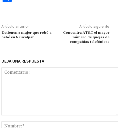
b
at
tt
ai
ai
se
gr
p
o
o
sA
er
l
l
n
a
y
m
o
p
ge
m
Li
p
Artículo anterior
Artículo siguiente
k
p
r
n
ar
Detienen a mujer que robó a
Concentra AT&T el mayor
bebé en Naucalpan
número de quejas de
k
tir
compañías telefónicas
DEJA UNA RESPUESTA
Comentario:
Nomb