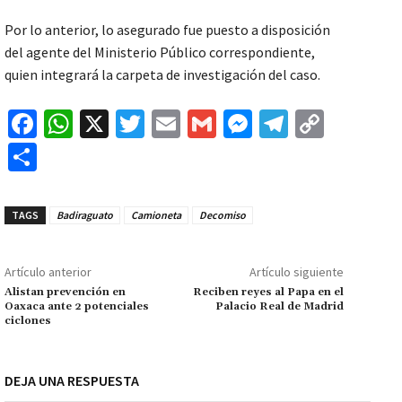
Por lo anterior, lo asegurado fue puesto a disposición
del agente del Ministerio Público correspondiente,
quien integrará la carpeta de investigación del caso.
Fa
W
X
T
E
G
M
Te
C
ce
h
wi
m
m
es
le
o
C
b
at
tt
ai
ai
se
gr
p
o
o
sA
er
l
l
n
a
y
m
TAGS
Badiraguato
Camioneta
Decomiso
o
p
ge
m
Li
p
k
p
r
n
ar
Artículo anterior
Artículo siguiente
k
tir
Alistan prevención en
Reciben reyes al Papa en el
Oaxaca ante 2 potenciales
Palacio Real de Madrid
ciclones
DEJA UNA RESPUESTA