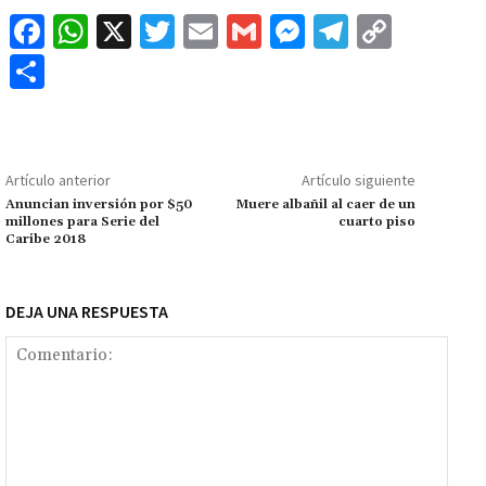
Fa
W
X
T
E
G
M
Te
C
ce
h
wi
m
m
es
le
o
C
b
at
tt
ai
ai
se
gr
p
o
o
sA
er
l
l
n
a
y
m
o
p
ge
m
Li
p
Artículo anterior
Artículo siguiente
k
p
r
n
ar
Anuncian inversión por $50
Muere albañil al caer de un
millones para Serie del
cuarto piso
k
tir
Caribe 2018
DEJA UNA RESPUESTA