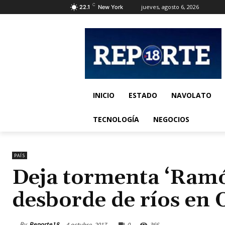
C
jueves, agosto 6, 2026
22.1
New York
INICIO
ESTADO
NAVOLATO
TECNOLOGÍA
NEGOCIOS
PAÍS
Deja tormenta ‘Ramó
desborde de ríos en 
By
Reporte18
4 octubre, 2017
0
366