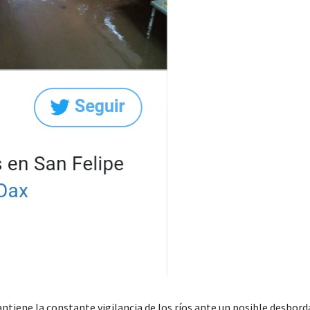
ntiene la constante vigilancia de los ríos ante un posible desbor