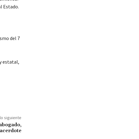
al Estado.
ismo del 7
 estatal,
lo siguiente
 abogado,
sacerdote