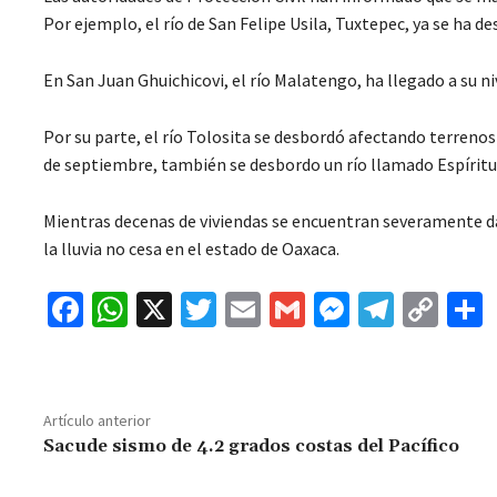
Por ejemplo, el río de San Felipe Usila, Tuxtepec, ya se ha d
En San Juan Ghuichicovi, el río Malatengo, ha llegado a su 
Por su parte, el río Tolosita se desbordó afectando terreno
de septiembre, también se desbordo un río llamado Espíritu
Mientras decenas de viviendas se encuentran severamente dañ
la lluvia no cesa en el estado de Oaxaca.
Fa
W
X
T
E
G
M
Te
C
ce
h
wi
m
m
es
le
o
b
at
tt
ai
ai
se
gr
p
o
sA
er
l
l
n
a
y
Artículo anterior
o
p
ge
m
Li
Sacude sismo de 4.2 grados costas del Pacífico
k
p
r
n
t