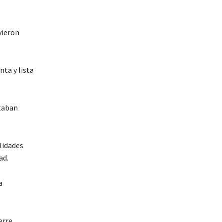
vieron
nta y lista
staban
alidades
ad.
a
erre