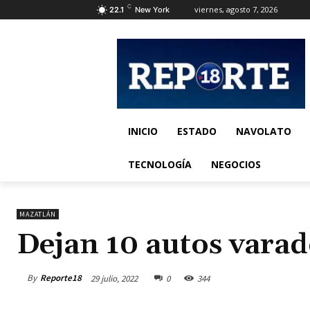
C
viernes, agosto 7, 2026
22.1
New York
INICIO
ESTADO
NAVOLATO
TECNOLOGÍA
NEGOCIOS
MAZATLÁN
Dejan 10 autos varad
By
Reporte18
29 julio, 2022
0
344