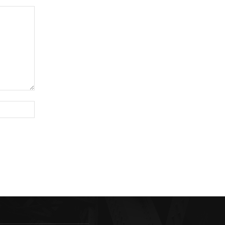
Sitio
web: