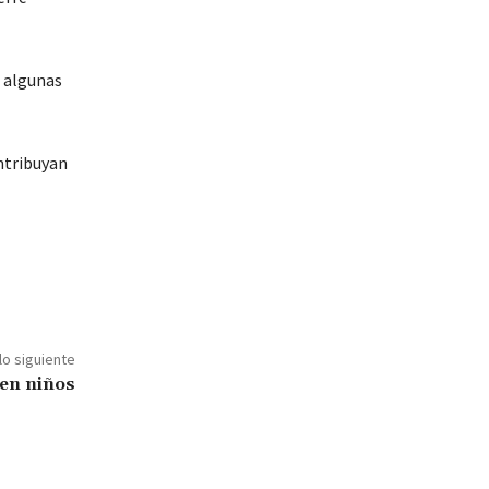
n algunas
ntribuyan
lo siguiente
en niños