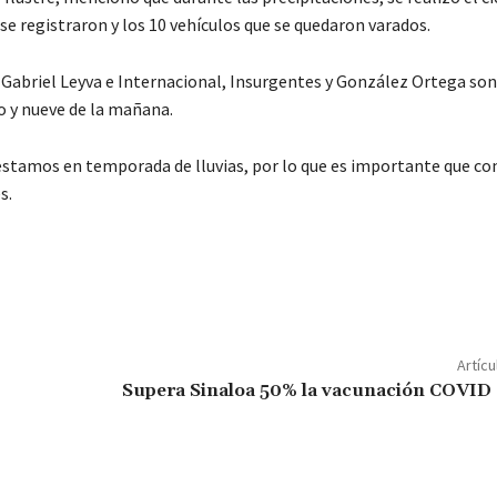
se registraron y los 10 vehículos que se quedaron varados.
or Gabriel Leyva e Internacional, Insurgentes y González Ortega so
co y nueve de la mañana.
 estamos en temporada de lluvias, por lo que es importante que co
s.
C
o
m
p
Artícu
ar
Supera Sinaloa 50% la vacunación COVID 
ir