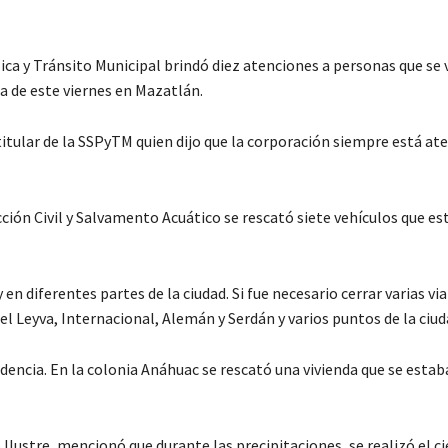
ica y Tránsito Municipal brindó diez atenciones a personas que se 
a de este viernes en Mazatlán.
itular de la SSPyTM quien dijo que la corporación siempre está ate
ión Civil y Salvamento Acuático se rescató siete vehículos que e
 en diferentes partes de la ciudad. Si fue necesario cerrar varias vi
 Leyva, Internacional, Alemán y Serdán y varios puntos de la ciud
idencia. En la colonia Anáhuac se rescató una vivienda que se estab
Ilustre, mencionó que durante las precipitaciones, se realizó el ci