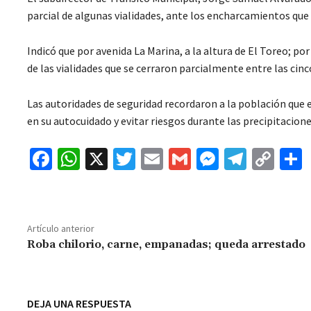
parcial de algunas vialidades, ante los encharcamientos que 
Indicó que por avenida La Marina, a la altura de El Toreo; p
de las vialidades que se cerraron parcialmente entre las cin
Las autoridades de seguridad recordaron a la población que
en su autocuidado y evitar riesgos durante las precipitacione
Fa
W
X
T
E
G
M
Te
C
ce
h
wi
m
m
es
le
o
b
at
tt
ai
ai
se
gr
p
o
sA
er
l
l
n
a
y
Artículo anterior
o
p
ge
m
Li
Roba chilorio, carne, empanadas; queda arrestado
k
p
r
n
t
k
DEJA UNA RESPUESTA