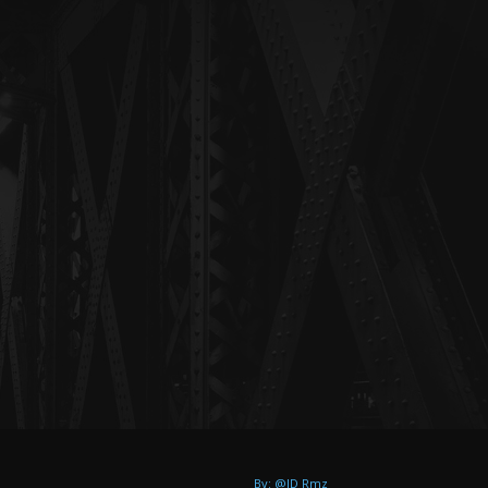
By: @JD Rmz