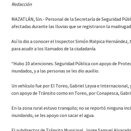
Redacción
MAZATLÁN, Sin.- Personal de la Secretaría de Seguridad Públ
afectadas durante las lluvias que se registraron la madrugad
Así lo dio a conocer el Inspector Simón Malpica Hernández, t
para acudir a los llamados de la ciudadanía.
“Hubo 10 atenciones. Seguridad Pública con apoyo de Protecc
inundados, y a las personas se les dio auxilio.
Un vehículo fue por El Toreo, Gabriel Leyva e Internacional, y
con apoyo de Tránsito como en Toreo, por Conapesca, Gabriel
En la zona rural estuvo tranquilo; no se reportó ninguna inc
inundando, se les apoyo con sacar el agua.
El subdirector de Tránsito Municipal, Jorge Samuel Alvarado 