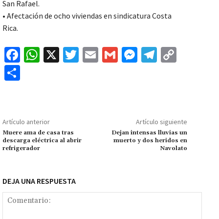
San Rafael.
• Afectación de ocho viviendas en sindicatura Costa
Rica.
Fa
W
X
T
E
G
M
Te
C
ce
h
wi
m
m
es
le
o
C
b
at
tt
ai
ai
se
gr
p
o
o
sA
er
l
l
n
a
y
m
o
p
ge
m
Li
p
Artículo anterior
Artículo siguiente
k
p
r
n
ar
Muere ama de casa tras
Dejan intensas lluvias un
descarga eléctrica al abrir
muerto y dos heridos en
k
tir
refrigerador
Navolato
DEJA UNA RESPUESTA