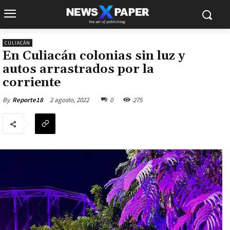
CULIACÁN
En Culiacán colonias sin luz y
autos arrastrados por la
corriente
2 agosto, 2022
0
275
By
Reporte18