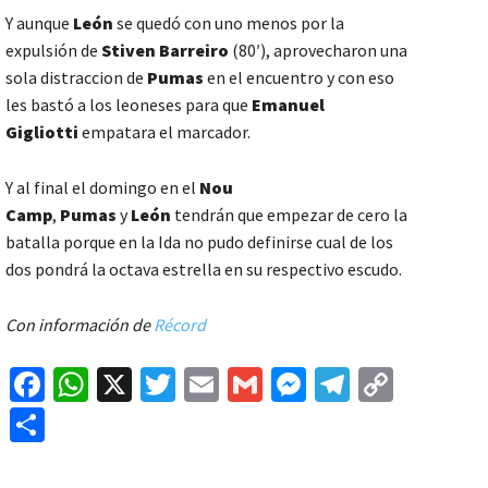
Y aunque
León
se quedó con uno menos por la
expulsión de
Stiven Barreiro
(80′), aprovecharon una
sola distraccion de
Pumas
en el encuentro y con eso
les bastó a los leoneses para que
Emanuel
Gigliotti
empatara el marcador.
Y al final el domingo en el
Nou
Camp
,
Pumas
y
León
tendrán que empezar de cero la
batalla porque en la Ida no pudo definirse cual de los
dos pondrá la octava estrella en su respectivo escudo.
Con información de
Récord
Fa
W
X
T
E
G
M
Te
C
ce
h
wi
m
m
es
le
o
C
b
at
tt
ai
ai
se
gr
p
o