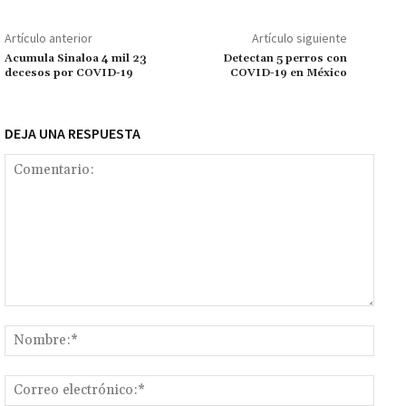
o
sA
er
l
l
n
a
y
m
o
p
ge
m
Li
p
Artículo anterior
Artículo siguiente
k
p
r
n
ar
Acumula Sinaloa 4 mil 23
Detectan 5 perros con
decesos por COVID-19
COVID-19 en México
k
tir
DEJA UNA RESPUESTA
Comentario:
Nomb
Corr
elect