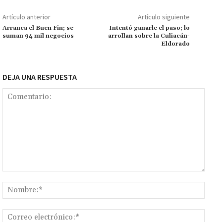
o
p
ge
m
Li
p
Artículo anterior
Artículo siguiente
k
p
r
n
ar
Arranca el Buen Fin; se
Intentó ganarle el paso; lo
suman 94 mil negocios
arrollan sobre la Culiacán-
k
tir
Eldorado
DEJA UNA RESPUESTA
Comentario:
Nomb
Corr