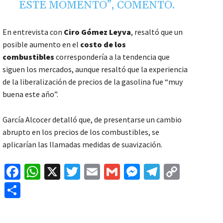
ESTE MOMENTO”, COMENTÓ.
En entrevista con
Ciro Gómez Leyva
, resaltó que un
posible aumento en el
costo de los
combustibles
correspondería a la tendencia que
siguen los mercados, aunque resaltó que la experiencia
de la liberalización de precios de la gasolina fue “muy
buena este año”.
García Alcocer detalló que, de presentarse un cambio
abrupto en los precios de los combustibles, se
aplicarían las llamadas medidas de suavización.
Fa
W
X
T
E
G
M
Te
C
ce
h
wi
m
m
es
le
o
C
b
at
tt
ai
ai
se
gr
p
o
o
sA
er
l
l
n
a
y
m