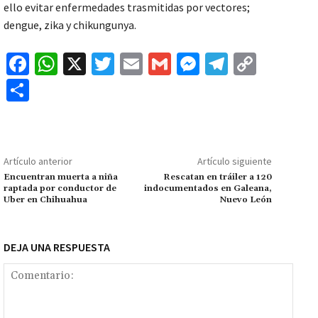
ello evitar enfermedades trasmitidas por vectores;
dengue, zika y chikungunya.
Fa
W
X
T
E
G
M
Te
C
ce
h
wi
m
m
es
le
o
C
b
at
tt
ai
ai
se
gr
p
o
o
sA
er
l
l
n
a
y
m
o
p
ge
m
Li
p
Artículo anterior
Artículo siguiente
k
p
r
n
ar
Encuentran muerta a niña
Rescatan en tráiler a 120
raptada por conductor de
indocumentados en Galeana,
k
tir
Uber en Chihuahua
Nuevo León
DEJA UNA RESPUESTA