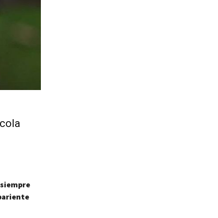
ícola
e siempre
pariente