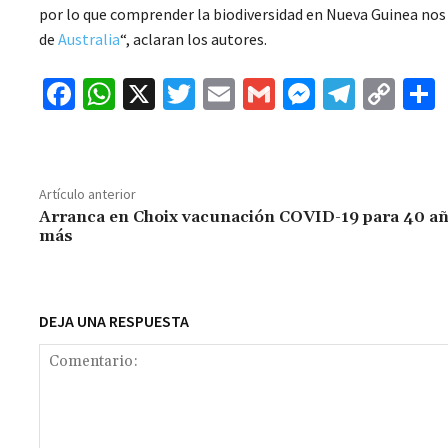
por lo que comprender la biodiversidad en Nueva Guinea nos 
de
Australia
“, aclaran los autores.
Fa
W
X
T
E
G
M
Te
C
ce
h
wi
m
m
es
le
o
b
at
tt
ai
ai
se
gr
p
o
sA
er
l
l
n
a
y
Artículo anterior
o
p
ge
m
Li
Arranca en Choix vacunación COVID-19 para 40 añ
más
k
p
r
n
t
k
DEJA UNA RESPUESTA