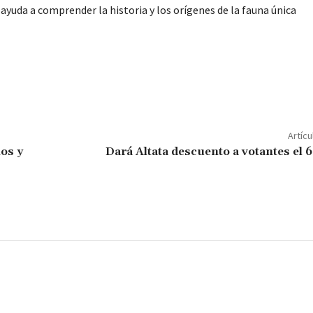
ayuda a comprender la historia y los orígenes de la fauna única
C
o
m
p
Artícu
ar
os y
Dará Altata descuento a votantes el 6
ir