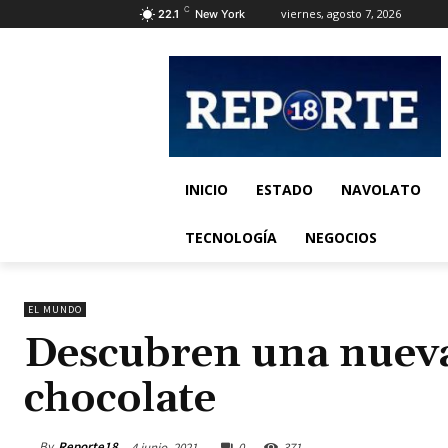
C
viernes, agosto 7, 2026
22.1
New York
INICIO
ESTADO
NAVOLATO
TECNOLOGÍA
NEGOCIOS
EL MUNDO
Descubren una nueva
chocolate
By
Reporte18
4 junio, 2021
0
371