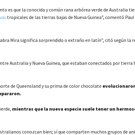
to es que la conocida y común rana arbórea verde de Australia ti
vas
tropicales de las tierras bajas de Nueva Guinea”, comentó Paul 
abra Mira significa sorprendido o extraño en latín”, citó según la r
entre Australia y Nueva Guinea, que estaban conectados por tierra 
 norte de Queensland y su prima de color chocolate
evolucionaro
separaron.
verde,
mientras que la nueva especie suele tener un hermos
 australianos conozcan bien; sí que comparten muchos grupos de an