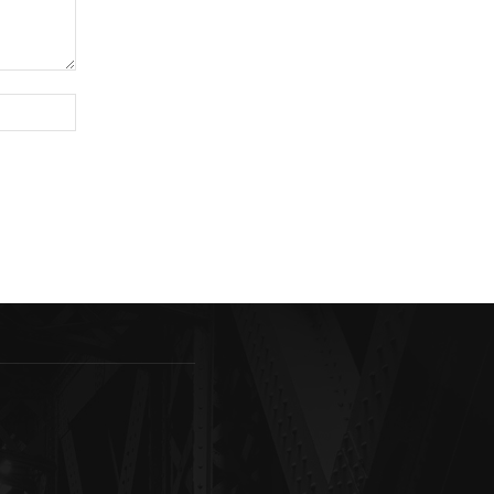
Sitio
web: