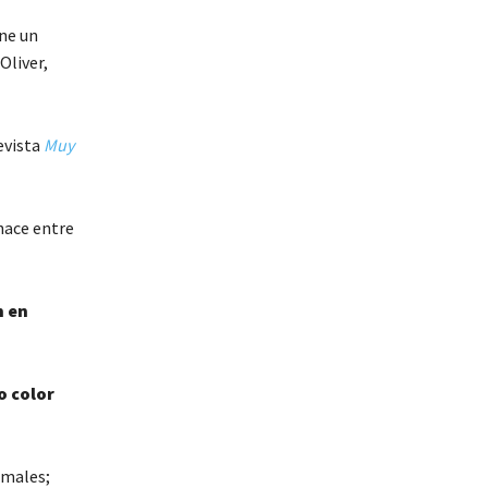
ene un
Oliver,
evista
Muy
hace entre
n en
o color
imales;