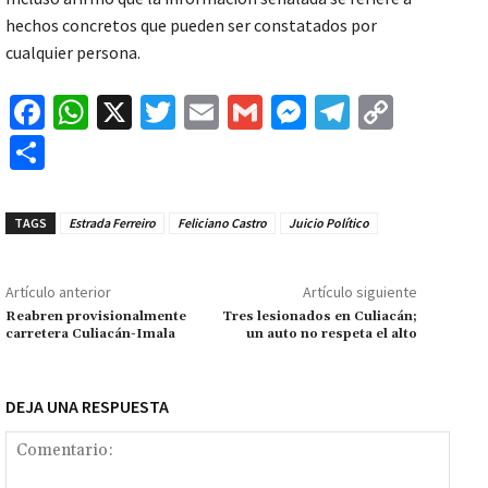
hechos concretos que pueden ser constatados por
cualquier persona.
Fa
W
X
T
E
G
M
Te
C
ce
h
wi
m
m
es
le
o
C
b
at
tt
ai
ai
se
gr
p
o
o
sA
er
l
l
n
a
y
m
TAGS
Estrada Ferreiro
Feliciano Castro
Juicio Político
o
p
ge
m
Li
p
k
p
r
n
ar
Artículo anterior
Artículo siguiente
k
tir
Reabren provisionalmente
Tres lesionados en Culiacán;
carretera Culiacán-Imala
un auto no respeta el alto
DEJA UNA RESPUESTA