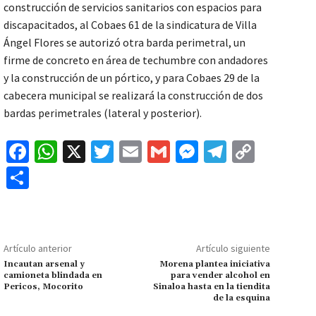
construcción de servicios sanitarios con espacios para
discapacitados, al Cobaes 61 de la sindicatura de Villa
Ángel Flores se autorizó otra barda perimetral, un
firme de concreto en área de techumbre con andadores
y la construcción de un pórtico, y para Cobaes 29 de la
cabecera municipal se realizará la construcción de dos
bardas perimetrales (lateral y posterior).
Fa
W
X
T
E
G
M
Te
C
ce
h
wi
m
m
es
le
o
C
b
at
tt
ai
ai
se
gr
p
o
o
sA
er
l
l
n
a
y
m
o
p
ge
m
Li
p
Artículo anterior
Artículo siguiente
k
p
r
n
ar
Incautan arsenal y
Morena plantea iniciativa
camioneta blindada en
para vender alcohol en
k
tir
Pericos, Mocorito
Sinaloa hasta en la tiendita
de la esquina