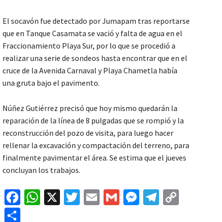
El socavón fue detectado por Jumapam tras reportarse
que en Tanque Casamata se vació y falta de agua en el
Fraccionamiento Playa Sur, por lo que se procedió a
realizar una serie de sondeos hasta encontrar que en el
cruce de la Avenida Carnaval y Playa Chametla había
una gruta bajo el pavimento.
Núñez Gutiérrez precisó que hoy mismo quedarán la
reparación de la línea de 8 pulgadas que se rompió y la
reconstrucción del pozo de visita, para luego hacer
rellenar la excavación y compactación del terreno, para
finalmente pavimentar el área. Se estima que el jueves
concluyan los trabajos.
Fa
W
X
T
E
G
M
Te
C
ce
h
wi
m
m
es
le
o
C