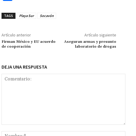
b
at
tt
ai
ai
se
gr
p
o
o
sA
er
l
l
n
a
y
m
TAGS
Playa Sur
Socavón
o
p
ge
m
Li
p
k
p
r
n
ar
Artículo anterior
Artículo siguiente
k
tir
Firman México y EU acuerdo
Aseguran armas y presunto
de cooperación
laboratorio de drogas
DEJA UNA RESPUESTA
Comentario:
Nomb