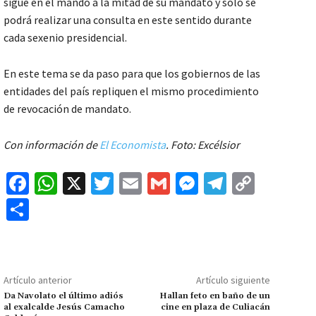
sigue en el mando a la mitad de su mandato y sólo se
podrá realizar una consulta en este sentido durante
cada sexenio presidencial.
En este tema se da paso para que los gobiernos de las
entidades del país repliquen el mismo procedimiento
de revocación de mandato.
Con información de
El Economista
. Foto: Excélsior
Fa
W
X
T
E
G
M
Te
C
ce
h
wi
m
m
es
le
o
C
b
at
tt
ai
ai
se
gr
p
o
o
sA
er
l
l
n
a
y
m
o
p
ge
m
Li
p
Artículo anterior
Artículo siguiente
k
p
r
n
ar
Da Navolato el último adiós
Hallan feto en baño de un
al exalcalde Jesús Camacho
cine en plaza de Culiacán