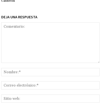
k
tir
Calderón
DEJA UNA RESPUESTA
Comentario:
Nomb
Corr
elect
Sitio
web: