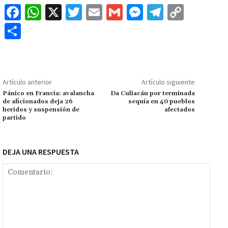
Fa
W
X
T
E
G
M
Te
C
ce
h
wi
m
m
es
le
o
C
b
at
tt
ai
ai
se
gr
p
o
o
sA
er
l
l
n
a
y
m
o
p
ge
m
Li
p
Artículo anterior
Artículo siguiente
k
p
r
n
ar
Pánico en Francia: avalancha
Da Culiacán por terminada
de aficionados deja 26
sequía en 40 pueblos
k
tir
heridos y suspensión de
afectados
partido
DEJA UNA RESPUESTA