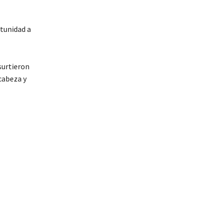
rtunidad a
surtieron
 cabeza y
B