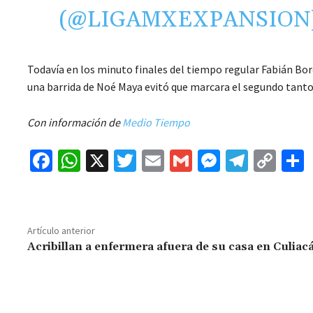
(@LIGAMXEXPANSION
Todavía en los minuto finales del tiempo regular Fabián Bord
una barrida de Noé Maya evitó que marcara el segundo tanto, y
Con información de
Medio Tiempo
Fa
W
X
T
E
G
M
Te
C
ce
h
wi
m
m
es
le
o
b
at
tt
ai
ai
se
gr
p
o
sA
er
l
l
n
a
y
Artículo anterior
o
p
ge
m
Li
Acribillan a enfermera afuera de su casa en Culiac
k
p
r
n
t
k