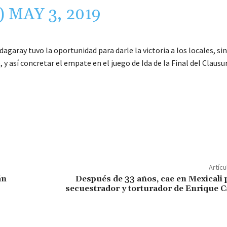
)
MAY 3, 2019
agaray tuvo la oportunidad para darle la victoria a los locales, s
 así concretar el empate en el juego de Ida de la Final del Clausu
C
o
m
p
Artícu
ar
án
Después de 33 años, cae en Mexicali
secuestrador y torturador de Enrique 
ir