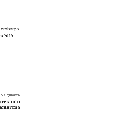
in embargo
ra 2019.
lo siguiente
 presunto
Camarena