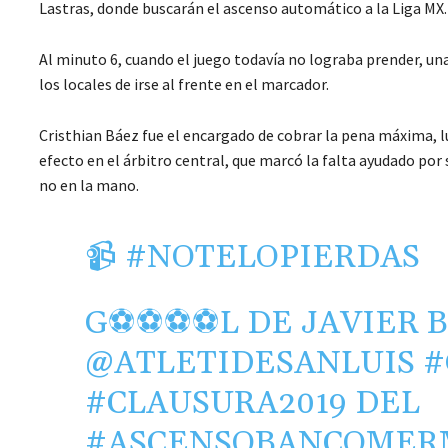
Lastras, donde buscarán el ascenso automático a la Liga MX.
Al minuto 6, cuando el juego todavía no lograba prender, un
los locales de irse al frente en el marcador.
Cristhian Báez fue el encargado de cobrar la pena máxima, l
efecto en el árbitro central, que marcó la falta ayudado por 
no en la mano.
📹
#NOTELOPIERDAS
G⚽️⚽️⚽️⚽️L DE JAVIER 
@ATLETIDESANLUIS
#
#CLAUSURA2019
DEL
#ASCENSOBANCOMER