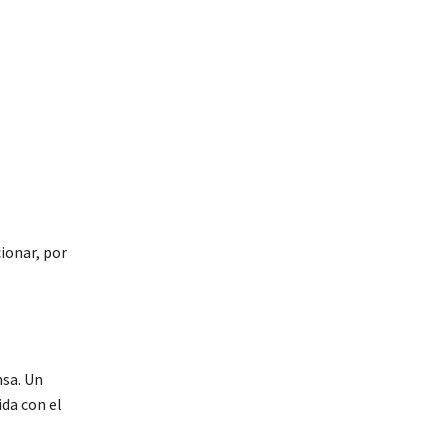
cionar, por
nsa. Un
ida con el