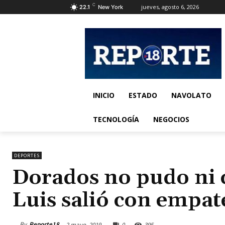
C
jueves, agosto 6, 2026
22.1
New York
INICIO
ESTADO
NAVOLATO
TECNOLOGÍA
NEGOCIOS
DEPORTES
Dorados no pudo ni c
Luis salió con empat
By
Reporte18
2 mayo, 2019
0
395