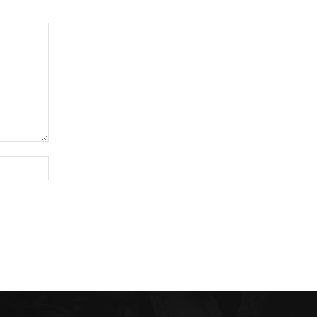
Sitio
web: