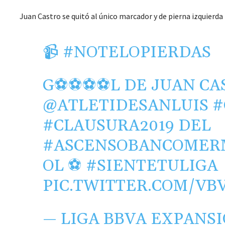
Juan Castro se quitó al único marcador y de pierna izquierda 
📹
#NOTELOPIERDAS
G⚽️⚽️⚽️⚽️L DE JUAN C
@ATLETIDESANLUIS
#
#CLAUSURA2019
DEL
#ASCENSOBANCOMER
OL
⚽
#SIENTETULIGA
PIC.TWITTER.COM/V
— LIGA BBVA EXPANS