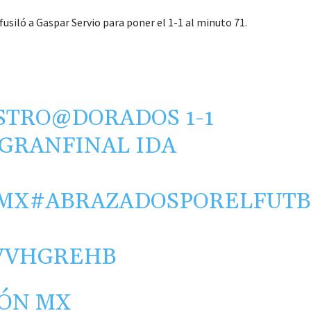
fusiló a Gaspar Servio para poner el 1-1 al minuto 71.
ASTRO
@DORADOS
1-1
GRANFINAL
IDA
MX
#ABRAZADOSPORELFUT
BVVHGREHB
IÓN MX