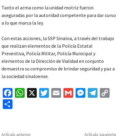
Tanto el arma como la unidad motriz fueron
aseguradas por la autoridad competente para dar curso
a lo que marca la ley.
Con estas acciones, la SSP Sinaloa, a través del trabajo
que realizan elementos de la Policía Estatal
Preventiva, Policía Militar, Policía Municipal y
elementos de la Dirección de Vialidad en conjunto
demuestra su compromiso de brindar seguridad y paz a
la sociedad sinaloense.
Fa
W
X
T
E
G
M
Te
C
ce
h
wi
m
m
es
le
o
C
b
at
tt
ai
ai
se
gr
p
o
o
sA
er
l
l
n
a
y
m
o
p
ge
m
Li
p
Artículo anterior
Artículo siguiente