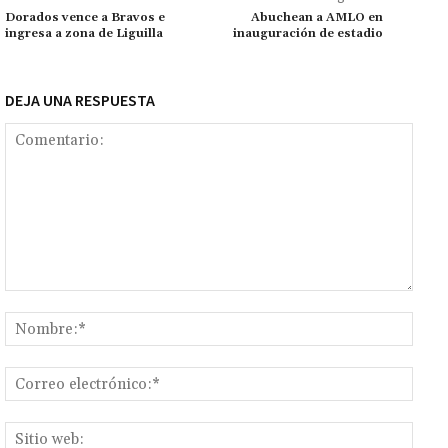
k
p
r
n
ar
Dorados vence a Bravos e
Abuchean a AMLO en
ingresa a zona de Liguilla
inauguración de estadio
k
tir
DEJA UNA RESPUESTA
Comentario:
Nomb
Corr
elect
Sitio