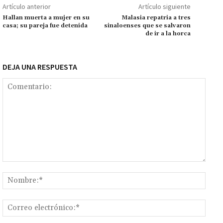
o
p
ge
m
Li
p
Artículo anterior
Artículo siguiente
k
p
r
n
ar
Hallan muerta a mujer en su
Malasia repatria a tres
casa; su pareja fue detenida
sinaloenses que se salvaron
k
tir
de ir a la horca
DEJA UNA RESPUESTA
Comentario:
Nomb
Corr
elect