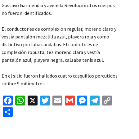
Gustavo Garmendia y avenida Revolución. Los cuerpos
no fueron identificados.
El conductor es de complexión regular, moreno claro y
vestía pantalón mezclilla azul, playera roja y como
distintivo portaba sandalias. El copiloto es de
complexión robusta, tez moreno clara y vestía
pantalón azul, playera negra, calzaba tenis azul.
En el sitio fueron hallados cuatro casquillos percutidos
calibre 9 milímetros.
Fa
W
X
T
E
G
M
Te
C
ce
h
wi
m
m
es
le
o
C
b
at
tt
ai
ai
se
gr
p
o
o
sA
er
l
l
n
a
y
m