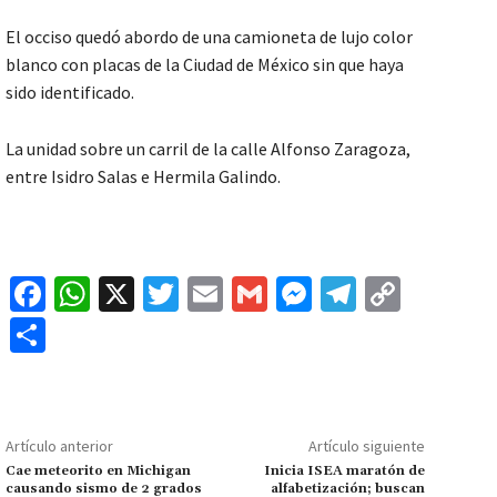
El occiso quedó abordo de una camioneta de lujo color
blanco con placas de la Ciudad de México sin que haya
sido identificado.
La unidad sobre un carril de la calle Alfonso Zaragoza,
entre Isidro Salas e Hermila Galindo.
Fa
W
X
T
E
G
M
Te
C
ce
h
wi
m
m
es
le
o
C
b
at
tt
ai
ai
se
gr
p
o
o
sA
er
l
l
n
a
y
m
o
p
ge
m
Li
p
Artículo anterior
Artículo siguiente
k
p
r
n
ar
Cae meteorito en Michigan
Inicia ISEA maratón de
causando sismo de 2 grados
alfabetización; buscan