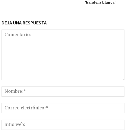
k
tir
‘bandera blanca’
DEJA UNA RESPUESTA
Comentario:
Nomb
Corr
elect
Sitio
web: