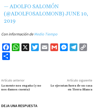
— ADOLFO SALOMÓN
(@ADOLFOSALOMONB)
JUNE 10,
2019
Con información de
Medio Tiempo
Fa
W
X
T
E
G
M
Te
C
ce
h
wi
m
m
es
le
o
C
b
at
tt
ai
ai
se
gr
p
o
o
sA
er
l
l
n
a
y
m
o
p
ge
m
Li
p
Artículo anterior
Artículo siguiente
k
p
r
n
ar
La mente nos engaña (y no
Lo ejecutan fuera de su casa
nos damos cuenta)
en Tierra Blanca
k
tir
DEJA UNA RESPUESTA