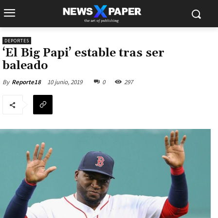
DEPORTES
‘El Big Papi’ estable tras ser
baleado
10 junio, 2019
0
297
By
Reporte18