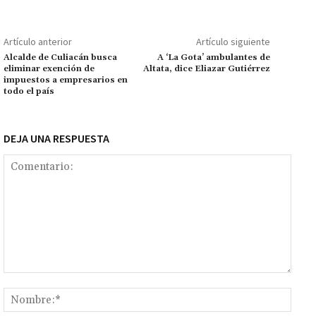
o
sA
er
l
l
n
a
y
m
o
p
ge
m
Li
p
Artículo anterior
Artículo siguiente
k
p
r
n
ar
Alcalde de Culiacán busca
A ‘La Gota’ ambulantes de
eliminar exención de
Altata, dice Eliazar Gutiérrez
k
tir
impuestos a empresarios en
todo el país
DEJA UNA RESPUESTA
Comentario:
Nomb