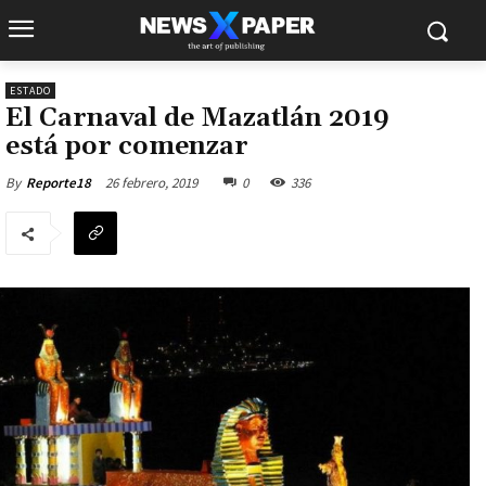
ESTADO
El Carnaval de Mazatlán 2019
está por comenzar
26 febrero, 2019
0
336
By
Reporte18