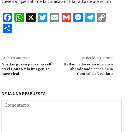
tuvieron que salir de la clínica ante la falta de atención.
Fa
W
X
T
E
G
M
Te
C
ce
h
wi
m
m
es
le
o
C
b
at
tt
ai
ai
se
gr
p
o
o
sA
er
l
l
n
a
y
m
o
p
ge
m
Li
p
Artículo anterior
Artículo siguiente
k
p
r
n
ar
Gorilas posan para una selfi
Hallan cadáver en una casa
en el Congo y la imagen se
abandonada cerca de la
k
tir
hace viral
Central en Navolato
DEJA UNA RESPUESTA