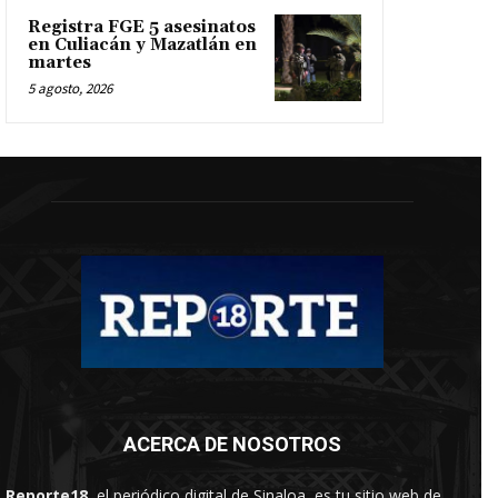
Registra FGE 5 asesinatos
en Culiacán y Mazatlán en
martes
5 agosto, 2026
ACERCA DE NOSOTROS
Reporte18
, el periódico digital de Sinaloa, es tu sitio web de