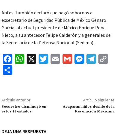
Antes, también declaró que pagó sobornos a
exsecretario de Seguridad Pública de México Genaro
García, al actual presidente de México Enrique Peña
Nieto, a su antecesor Felipe Calderón y a generales de
la Secretaría de la Defensa Nacional (Sedena).
Fa
W
X
T
E
G
M
Te
C
ce
h
wi
m
m
es
le
o
C
b
at
tt
ai
ai
se
gr
p
o
o
sA
er
l
l
n
a
y
m
o
p
ge
m
Li
p
Artículo anterior
Artículo siguiente
k
p
r
n
ar
Secuestro disminuyó en
Acaparan niños desfile de la
estos 11 estados
Revolución Mexicana
k
tir
DEJA UNA RESPUESTA