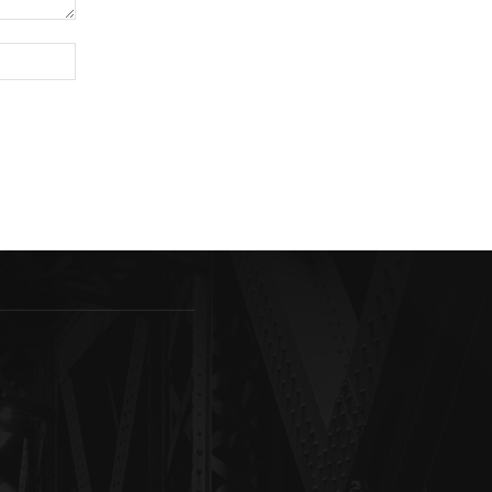
Sitio
web: