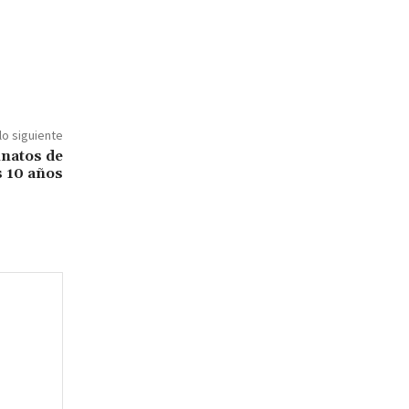
lo siguiente
inatos de
s 10 años