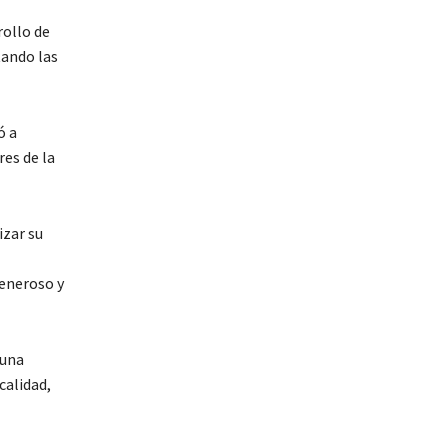
rollo de
tando las
ó a
res de la
izar su
generoso y
 una
calidad,