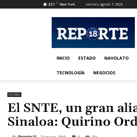
C
viernes, agosto 7, 2026
22.1
New York
INICIO
ESTADO
NAVOLATO
TECNOLOGÍA
NEGOCIOS
ESTADO
El SNTE, un gran alia
Sinaloa: Quirino Or
By
Reporte18
22 marzo, 2019
0
231