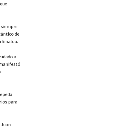
 que
e siempre
cántico de
 Sinaloa.
yudado a
 manifestó
u
Zepeda
rios para
, Juan