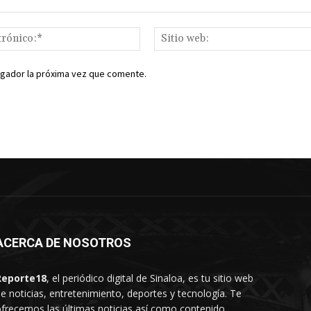
Correo
electrónico:*
egador la próxima vez que comente.
ACERCA DE NOSOTROS
Reporte18
, el periódico digital de Sinaloa, es tu sitio web
e noticias, entretenimiento, deportes y tecnología. Te
frecemos las últimas noticias así como contenido