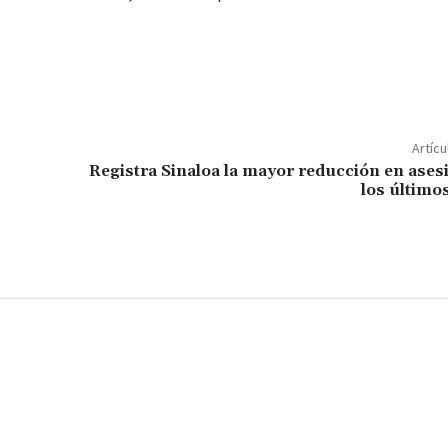
C
o
m
p
Artícu
ar
Registra Sinaloa la mayor reducción en ases
los último
ir