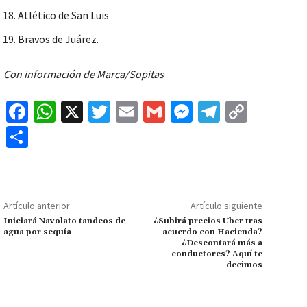
Atlético de San Luis
Bravos de Juárez.
Con información de Marca/Sopitas
Fa
W
X
T
E
G
M
Te
C
ce
h
wi
m
m
es
le
o
C
b
at
tt
ai
ai
se
gr
p
o
o
sA
er
l
l
n
a
y
m
o
p
ge
m
Li
p
Artículo anterior
Artículo siguiente
k
p
r
n
ar
Iniciará Navolato tandeos de
¿Subirá precios Uber tras
agua por sequía
acuerdo con Hacienda?
k
tir
¿Descontará más a
conductores? Aquí te
decimos