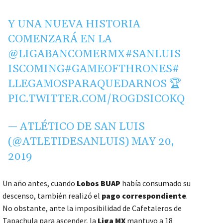
Y UNA NUEVA HISTORIA
COMENZARÁ EN LA
@LIGABANCOMERMX
#SANLUIS
ISCOMING
#GAMEOFTHRONES
#
LLEGAMOSPARAQUEDARNOS
🏆
PIC.TWITTER.COM/ROGDSICOKQ
— ATLÉTICO DE SAN LUIS
(@ATLETIDESANLUIS)
MAY 20,
2019
Un año antes, cuando
Lobos BUAP
había consumado su
descenso, también realizó el
pago
correspondiente
.
No obstante, ante la imposibilidad de Cafetaleros de
Tapachula para ascender, la
Liga MX
mantuvo a 18