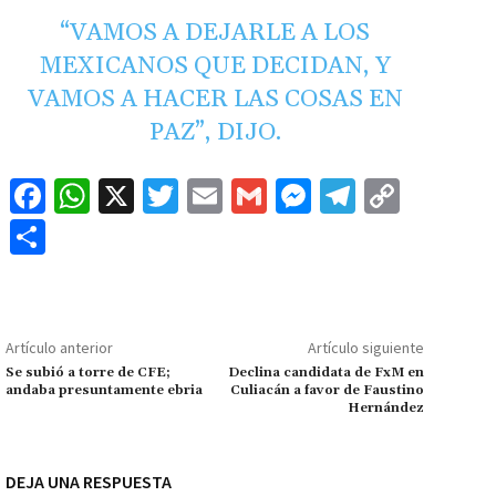
“VAMOS A DEJARLE A LOS
MEXICANOS QUE DECIDAN, Y
VAMOS A HACER LAS COSAS EN
PAZ”, DIJO.
Fa
W
X
T
E
G
M
Te
C
ce
h
wi
m
m
es
le
o
C
b
at
tt
ai
ai
se
gr
p
o
o
sA
er
l
l
n
a
y
m
o
p
ge
m
Li
p
Artículo anterior
Artículo siguiente
k
p
r
n
ar
Se subió a torre de CFE;
Declina candidata de FxM en
andaba presuntamente ebria
Culiacán a favor de Faustino
k
tir
Hernández
DEJA UNA RESPUESTA