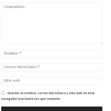
Comentario:
Nomb
Corr
elect
Sitio
web:
Guardar mi nombre, correo electrónico y sitio web en este
navegador la próxima vez que comente.