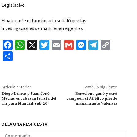
Legislativo.
Finalmente el funcionario señaló que las
investigaciones se mantienen vigentes.
Fa
W
X
T
E
G
M
Te
C
ce
h
wi
m
m
es
le
o
C
b
at
tt
ai
ai
se
gr
p
o
o
sA
er
l
l
n
a
y
m
o
p
ge
m
Li
p
Artículo anterior
Artículo siguiente
k
p
r
n
ar
Diego Lainez y Juan José
Barcelona ganó y será
Macías encabezan la lista del
campeón si Atlético pierde
k
tir
Tri para Mundial Sub 20
mañana ante Valencia
DEJA UNA RESPUESTA