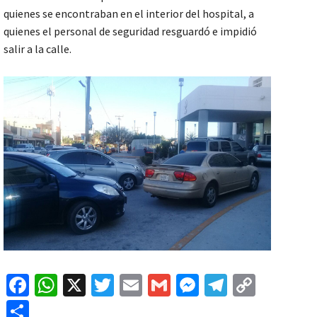
quienes se encontraban en el interior del hospital, a
quienes el personal de seguridad resguardó e impidió
salir a la calle.
Fa
W
X
T
E
G
M
Te
C
ce
h
wi
m
m
es
le
o
C