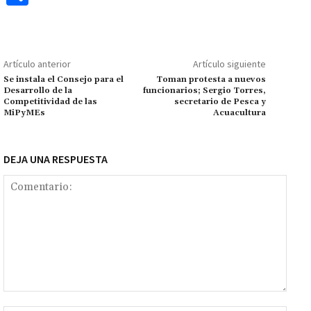
b
at
tt
ai
ai
se
gr
p
o
o
sA
er
l
l
n
a
y
m
o
p
ge
m
Li
p
Artículo anterior
Artículo siguiente
k
p
r
n
ar
Se instala el Consejo para el
Toman protesta a nuevos
Desarrollo de la
funcionarios; Sergio Torres,
k
tir
Competitividad de las
secretario de Pesca y
MiPyMEs
Acuacultura
DEJA UNA RESPUESTA
Comentario: