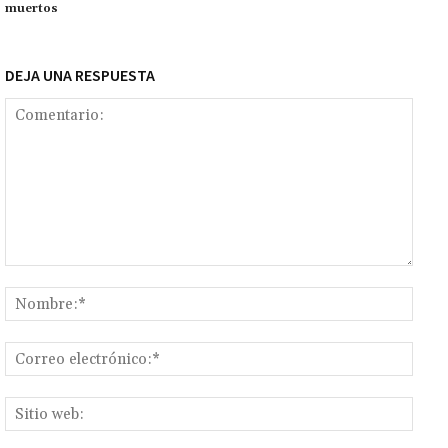
k
tir
muertos
DEJA UNA RESPUESTA
Comentario:
Nomb
Corr
elect
Sitio
web: