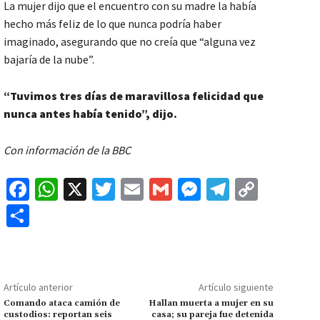
La mujer dijo que el encuentro con su madre la había
hecho más feliz de lo que nunca podría haber
imaginado, asegurando que no creía que “alguna vez
bajaría de la nube”.
“Tuvimos tres días de maravillosa felicidad que
nunca antes había tenido”, dijo.
Con información de la BBC
Fa
W
X
T
E
G
M
Te
C
ce
h
wi
m
m
es
le
o
C
b
at
tt
ai
ai
se
gr
p
o
o
sA
er
l
l
n
a
y
m
o
p
ge
m
Li
p
Artículo anterior
Artículo siguiente
k
p
r
n
ar
Comando ataca camión de
Hallan muerta a mujer en su
custodios: reportan seis
casa; su pareja fue detenida