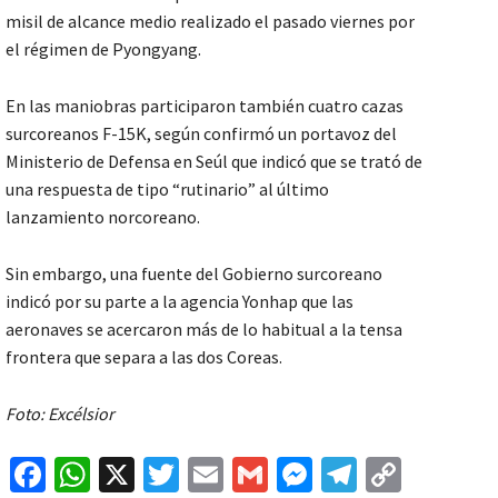
misil de alcance medio realizado el pasado viernes por
el régimen de Pyongyang.
En las maniobras participaron también cuatro cazas
surcoreanos F-15K, según confirmó un portavoz del
Ministerio de Defensa en Seúl que indicó que se trató de
una respuesta de tipo “rutinario” al último
lanzamiento norcoreano.
Sin embargo, una fuente del Gobierno surcoreano
indicó por su parte a la agencia Yonhap que las
aeronaves se acercaron más de lo habitual a la tensa
frontera que separa a las dos Coreas.
Foto: Excélsior
Fa
W
X
T
E
G
M
Te
C