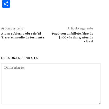
ce
h
wi
m
m
es
le
o
C
b
at
tt
ai
ai
se
gr
p
o
o
sA
er
l
l
n
a
y
m
o
p
ge
m
Li
p
Artículo anterior
Artículo siguiente
k
p
r
n
ar
Atora gobierno obra de ‘El
Pagó con un billete falso de
Tigre’ en medio de tormenta
$500 y le dan 5 años de
k
tir
cárcel
DEJA UNA RESPUESTA
Comentario: