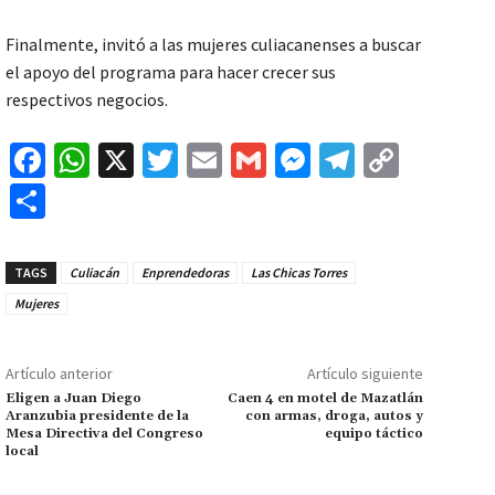
Finalmente, invitó a las mujeres culiacanenses a buscar
el apoyo del programa para hacer crecer sus
respectivos negocios.
Fa
W
X
T
E
G
M
Te
C
ce
h
wi
m
m
es
le
o
C
b
at
tt
ai
ai
se
gr
p
o
o
sA
er
l
l
n
a
y
m
TAGS
Culiacán
Enprendedoras
Las Chicas Torres
o
p
ge
m
Li
p
Mujeres
k
p
r
n
ar
k
tir
Artículo anterior
Artículo siguiente
Eligen a Juan Diego
Caen 4 en motel de Mazatlán
Aranzubia presidente de la
con armas, droga, autos y
Mesa Directiva del Congreso
equipo táctico
local