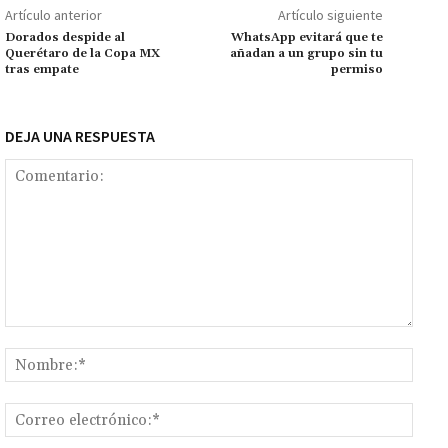
o
p
ge
m
Li
p
Artículo anterior
Artículo siguiente
k
p
r
n
ar
Dorados despide al
WhatsApp evitará que te
Querétaro de la Copa MX
añadan a un grupo sin tu
k
tir
tras empate
permiso
DEJA UNA RESPUESTA
Comentario:
Nomb
Corr
elect