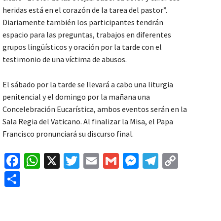
heridas está en el corazón de la tarea del pastor”.
Diariamente también los participantes tendrán
espacio para las preguntas, trabajos en diferentes
grupos lingüísticos y oración por la tarde con el
testimonio de una víctima de abusos.
El sábado por la tarde se llevará a cabo una liturgia
penitencial y el domingo por la mañana una
Concelebración Eucarística, ambos eventos serán en la
Sala Regia del Vaticano. Al finalizar la Misa, el Papa
Francisco pronunciará su discurso final.
Fa
W
X
T
E
G
M
Te
C
ce
h
wi
m
m
es
le
o
C
b
at
tt
ai
ai
se
gr
p
o
o
sA
er
l
l
n
a
y
m