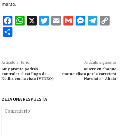
marzo.
Fa
W
X
T
E
G
M
Te
C
ce
h
wi
m
m
es
le
o
C
b
at
tt
ai
ai
se
gr
p
o
o
sA
er
l
l
n
a
y
m
o
p
ge
m
Li
p
Artículo anterior
Artículo siguiente
k
p
r
n
ar
Muy pronto podrás
Muere en choque
controlar el catálogo de
motociclista por la carretera
k
tir
Netflix con la vista (VIDEO)
Navolato – Altata
DEJA UNA RESPUESTA