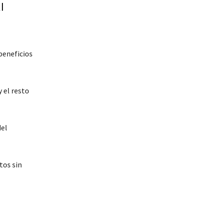
l
 beneficios
 el resto
del
tos sin