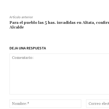
ce
h
wi
m
m
es
le
o
b
at
tt
ai
ai
se
gr
p
o
sA
er
l
l
n
a
y
Artículo anterior
o
p
ge
m
Li
Para el pueblo las 5 has. invadidas en Altata, confi
Alcalde
k
p
r
n
t
k
DEJA UNA RESPUESTA
Comentario:
Nombre:*