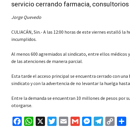
servicio cerrando farmacia, consultorios 
Jorge Quevedo
CULIACÁN, Sin.- A las 12:00 horas de este viernes estalló la 
incumplidos.
Al menos 600 agremiados al sindicato, entre ellos médicos y 
de las atenciones de manera parcial.
Esta tarde el acceso principal se encuentra cerrado con una
sindicato y con la advertencia de no levantar la huelga has
Entre la demanda se encuentran 10 millones de pesos por su
otorgarse.
Fa
W
X
T
E
G
M
Te
C