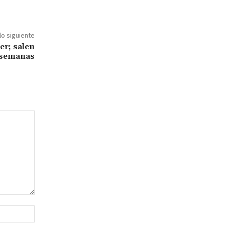
lo siguiente
er; salen
3 semanas
Sitio
web: