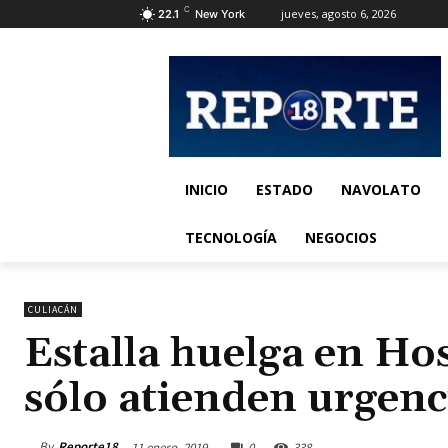
C
jueves, agosto 6, 2026
22.1
New York
INICIO
ESTADO
NAVOLATO
TECNOLOGÍA
NEGOCIOS
CULIACÁN
Estalla huelga en Hos
sólo atienden urgenc
By
Reporte18
11 enero, 2019
0
338