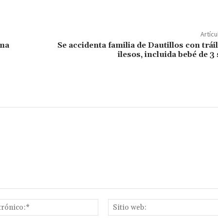
o
m
p
Artícu
ar
rma
Se accidenta familia de Dautillos con tráil
ilesos, incluida bebé de 
ir
Correo
electrónico:*