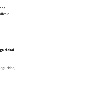
or el
iles o
eguridad
seguridad,