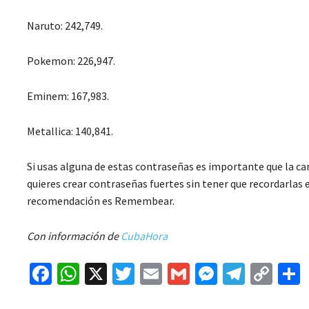
Naruto: 242,749.
Pokemon: 226,947.
Eminem: 167,983.
Metallica: 140,841.
Si usas alguna de estas contraseñas es importante que la cam
quieres crear contraseñas fuertes sin tener que recordarlas
recomendación es Remembear.
Con información de
CubaHora
Fa
W
X
T
E
G
M
Te
C
ce
h
wi
m
m
es
le
o