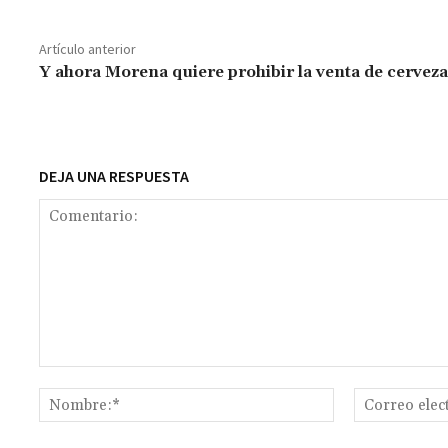
b
at
tt
ai
ai
se
gr
p
o
sA
er
l
l
n
a
y
Artículo anterior
o
p
ge
m
Li
Y ahora Morena quiere prohibir la venta de cerveza
k
p
r
n
t
k
DEJA UNA RESPUESTA
Comentario:
Nombre:*