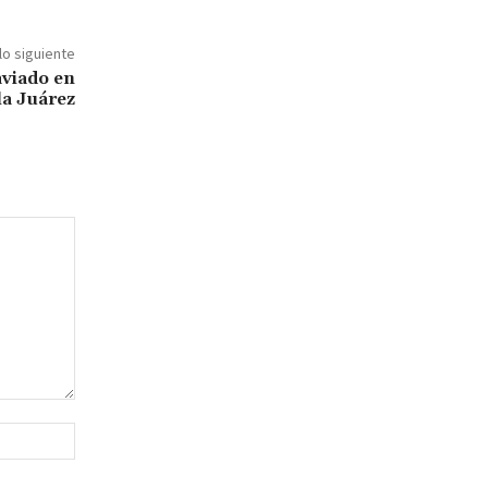
lo siguiente
viado en
la Juárez
Sitio
web: