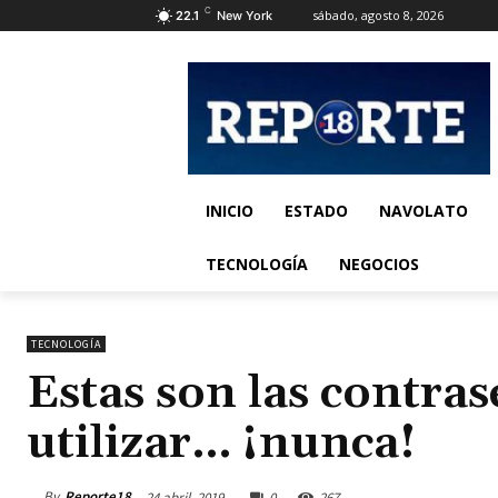
C
sábado, agosto 8, 2026
22.1
New York
INICIO
ESTADO
NAVOLATO
TECNOLOGÍA
NEGOCIOS
TECNOLOGÍA
Estas son las contra
utilizar… ¡nunca!
By
Reporte18
24 abril, 2019
0
267