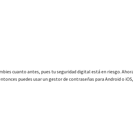
bies cuanto antes, pues tu seguridad digital está en riesgo. Ahora
 entonces puedes usar un gestor de contraseñas para Android o iOS,
C
o