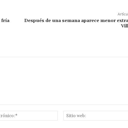
m
p
Artícu
ar
 fría
Después de una semana aparece menor extra
Vil
ir
Correo
electrónico:*