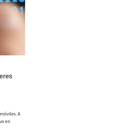
ieres
 móviles. A
vo en