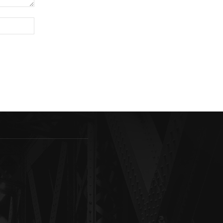
Sitio
web: