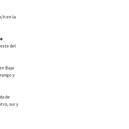
m/h en la
de
reste del
en Baja
urango y
ada de
tro, sur y