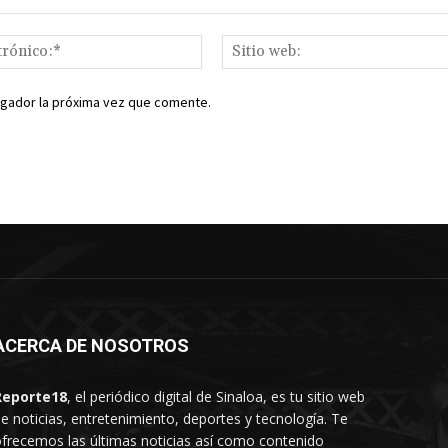
Correo
electrónico:*
egador la próxima vez que comente.
ACERCA DE NOSOTROS
Reporte18
, el periódico digital de Sinaloa, es tu sitio web
e noticias, entretenimiento, deportes y tecnología. Te
frecemos las últimas noticias así como contenido