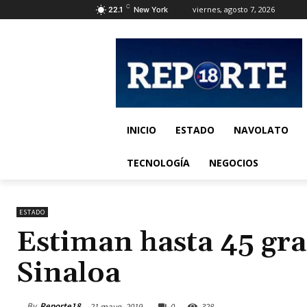
C
viernes, agosto 7, 2026
22.1
New York
INICIO
ESTADO
NAVOLATO
TECNOLOGÍA
NEGOCIOS
ESTADO
Estiman hasta 45 gra
Sinaloa
By
Reporte18
21 mayo, 2019
0
328