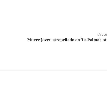
C
o
m
p
Artícu
ar
Muere joven atropellado en ‘La Palma’; o
ir