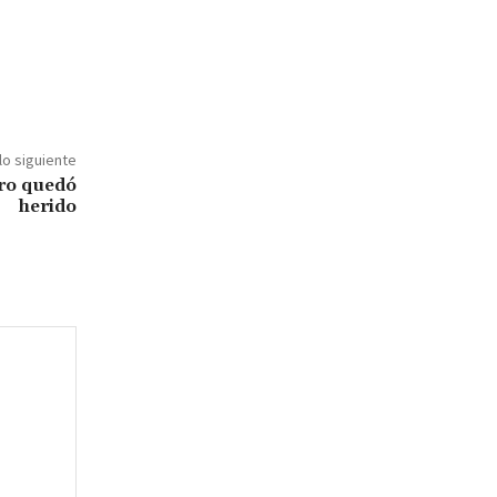
lo siguiente
tro quedó
herido