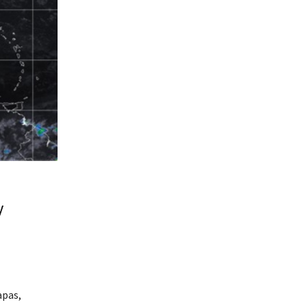
y
apas,