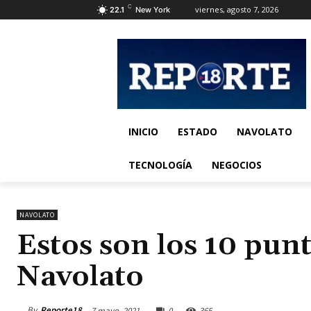
C
viernes, agosto 7, 2026
22.1
New York
INICIO
ESTADO
NAVOLATO
TECNOLOGÍA
NEGOCIOS
NAVOLATO
Estos son los 10 pu
Navolato
By
Reporte18
7 mayo, 2021
0
365