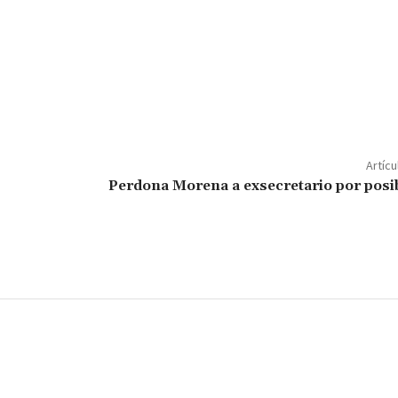
C
o
m
p
ar
Artícu
ir
Perdona Morena a exsecretario por posib