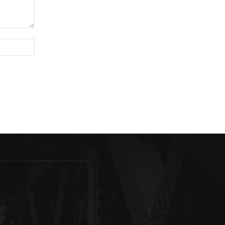
Sitio
web: