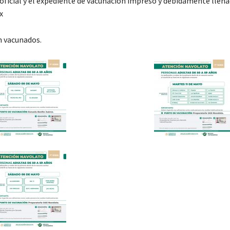
oficial y el expediente de vacunación impreso y debidamente llena
x
án vacunados.